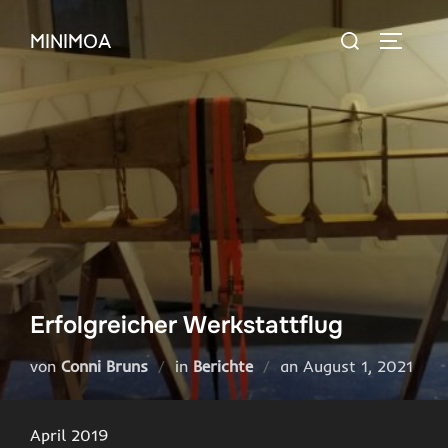
Zum
Suchen
MINIMOA
Inhalt
SEITEN
nach:
springen
Erfolgreicher Werkstattflug
Veröffentlicht
von
Conni Bruns
in
Berichte
an
August 1, 2021
am
April 2019