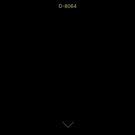
D-8064
Zum
Inhalt