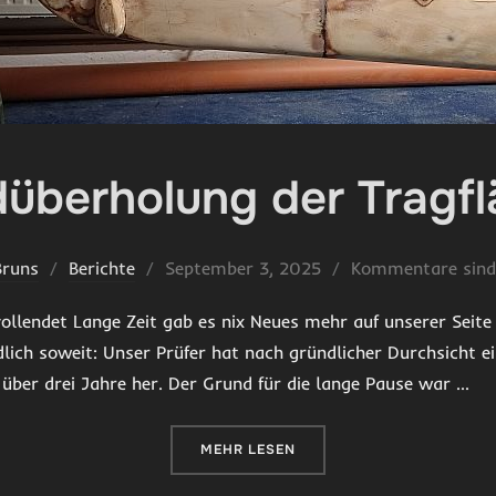
überholung der Tragf
Veröffentlicht
Bruns
Berichte
September 3, 2025
Kommentare sind 
am
llendet Lange Zeit gab es nix Neues mehr auf unserer Seite
lich soweit: Unser Prüfer hat nach gründlicher Durchsicht e
 über drei Jahre her. Der Grund für die lange Pause war …
ÜBER „GRUNDÜBERHOLUNG DER
MEHR
LESEN