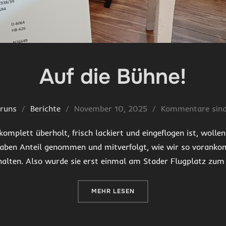
Auf die Bühne!
Veröffentlicht
Bruns
Berichte
November 10, 2025
Kommentare sind 
am
omplett überholt, frisch lackiert und eingeflogen ist, wollen
 haben Anteil genommen und mitverfolgt, wie wir so voran
halten. Also wurde sie erst einmal am Stader Flugplatz zum
ÜBER „AUF DIE BÜHNE!“
MEHR
LESEN