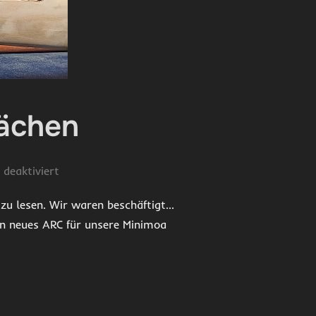
lächen
deaktiviert
 zu lesen. Wir waren beschäftigt…
in neues ARC für unsere Minimoa
 TRAGFLÄCHEN“